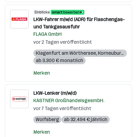
Einblicke
LKW-Fahrer m/w/d (ADR) für Flaschengas-
und Tankgasausfuhr
FLAGA GmbH
vor 2 Tagen veröffentlicht
Klagenfurt am Wörthersee
,
Korneuburg
,
Graz
ab 3.300 € monatlich
Merken
LKW-Lenker (m/w/d)
KASTNER GroßhandelsgesmbH.
vor 7 Tagen veröffentlicht
Wolfsberg
ab 32.494 € jährlich
Merken