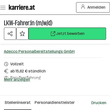
Zum
Anmelden
Seiteninhalt
springen
LKW-Fahrer:in (m/w/d)
Jetzt bewerben
Adecco Personalbereitstellungs GmbH
Vollzeit
ab 15,62 € stündlich
Berufserfahrung
Mehr anzeigen
Spittal an der Drau
Über das Unternehmen
Stelleninserat
Personaldienstleister
Drucken
Wien