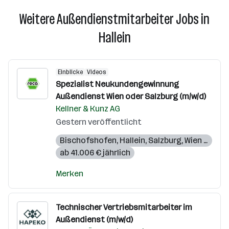
Weitere Außendienstmitarbeiter Jobs in
Hallein
Einblicke
Videos
Spezialist Neukundengewinnung
Außendienst Wien oder Salzburg (m/w/d)
Kellner & Kunz AG
Gestern veröffentlicht
Bischofshofen
,
Hallein
,
Salzburg
,
Wien 1140
,
Wi
ab 41.006 € jährlich
Merken
Technischer Vertriebsmitarbeiter im
Außendienst (m/w/d)