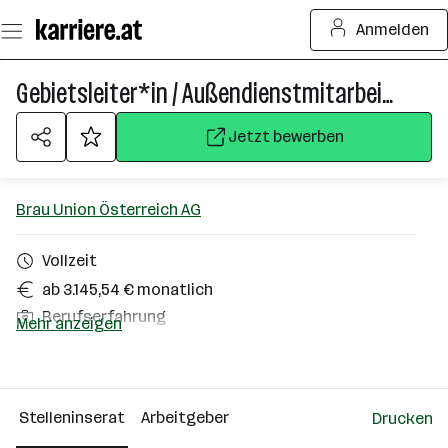
Zum
Anmelden
Seiteninhalt
springen
Gebietsleiter*in / Außendienstmitarbeiter*in - Geschäftsfeld Lebensmittelhandel (w/m/d)
Jetzt bewerben
Brau Union Österreich AG
Vollzeit
ab 3.145,54 € monatlich
Berufserfahrung
Mehr anzeigen
Hallein
Über das Unternehmen
Stelleninserat
Arbeitgeber
Drucken
501 - 2500 Mitarbeiter*innen