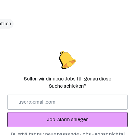
tlich
Sollen wir dir neue Jobs für genau diese
Suche schicken?
E-
Mail-
Adresse
Job-Alarm anlegen
Du erhältst nur neue passende Jobs – sonst nichts!