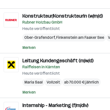
Konstrukteur/Konstrukteurin (w/m/d)
Rubner Holzbau GmbH
Heute veröffentlicht
Ober-Grafendorf
,
Finkenstein am Faaker See
V
Merken
Leitung Kundengeschäft (m/w/d)
Raiffeisen in Kärnten
Heute veröffentlicht
Maria Saal
Vollzeit
ab 70.000 € jährlich
Merken
Internship - Marketing (f/m/div)