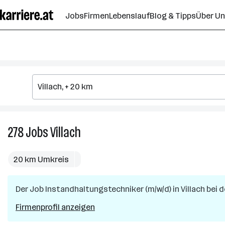
Zum
Jobs
Firmen
Lebenslauf
Blog & Tipps
Über U
Seiteninhalt
springen
278
Jobs
Villach
278
Jobs
in
20 km Umkreis
Villach
Der Job
Instandhaltungstechniker (m/w/d)
in
Villach
bei d
Firmenprofil anzeigen