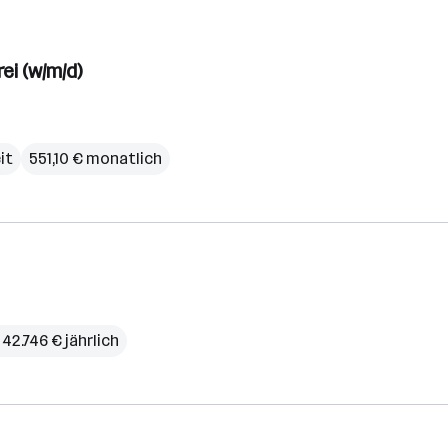
ei (w/m/d)
it
551,10 € monatlich
 42.746 € jährlich