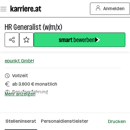
Zum
Anmelden
Seiteninhalt
springen
HR Generalist (w/m/x)
epunkt GmbH
Vollzeit
ab 3.600 € monatlich
Berufserfahrung
Mehr anzeigen
Deutschlandsberg
Über das Unternehmen
Stelleninserat
Personaldienstleister
Drucken
Linz