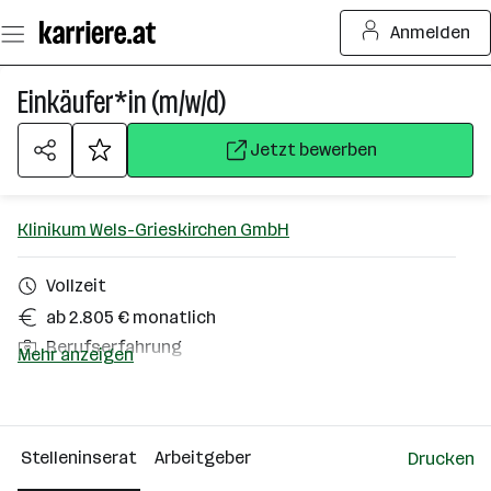
Zum
Anmelden
Seiteninhalt
springen
Einkäufer*in (m/w/d)
Jetzt bewerben
Klinikum Wels-Grieskirchen GmbH
Vollzeit
ab 2.805 € monatlich
Berufserfahrung
Mehr anzeigen
Wels
Über das Unternehmen
Stelleninserat
Arbeitgeber
Drucken
2501 - 10000 Mitarbeiter*innen