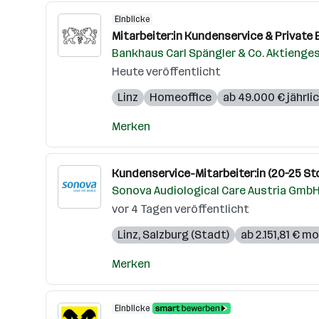
Einblicke
Mitarbeiter:in Kundenservice & Private
Bankhaus Carl Spängler & Co. Aktienge
Heute veröffentlicht
Linz
Homeoffice
ab 49.000 € jährli
Merken
Kundenservice-Mitarbeiter:in (20–25 St
Sonova Audiological Care Austria Gmb
vor 4 Tagen veröffentlicht
Linz
,
Salzburg (Stadt)
ab 2.151,81 € m
Merken
Einblicke