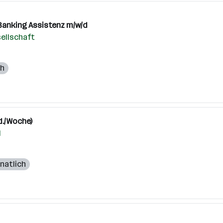
 Banking Assistenz m/w/d
sellschaft
ch
d./Woche)
H
onatlich