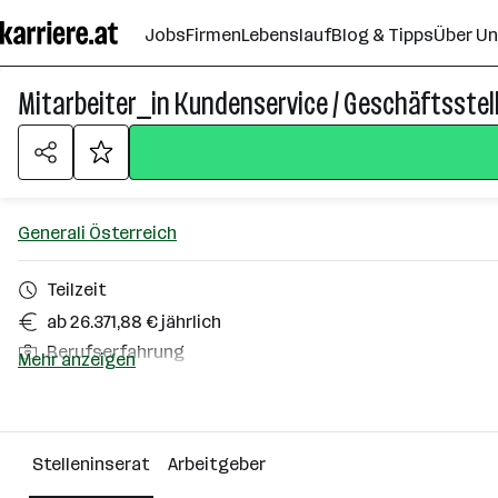
Zum
Jobs
Firmen
Lebenslauf
Blog & Tipps
Über U
Seiteninhalt
springen
Mitarbeiter_in Kundenservice / Geschäftsstell
Generali Österreich
Teilzeit
ab 26.371,88 € jährlich
Berufserfahrung
Mehr anzeigen
Freistadt, Linz
Über das Unternehmen
Stelleninserat
Arbeitgeber
2501 - 10000 Mitarbeiter*innen