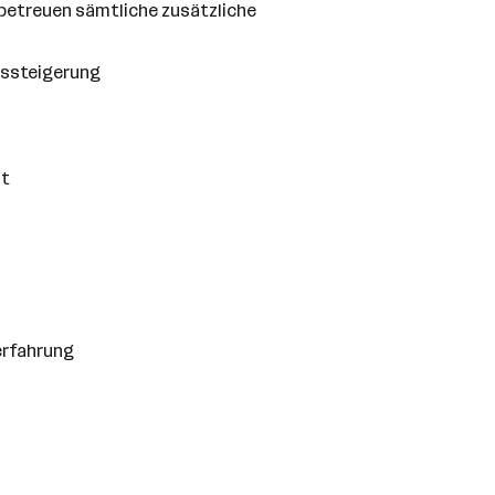
 betreuen sämtliche zusätzliche
tssteigerung
st
erfahrung