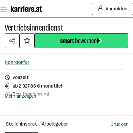
Zum
Anmelden
Seiteninhalt
springen
Vertriebsinnendienst
Rohrdorfer
Vollzeit
ab 2.327,86 € monatlich
Berufserfahrung
Mehr anzeigen
Neunkirchen
Über das Unternehmen
Stelleninserat
Arbeitgeber
Drucken
501 - 2500 Mitarbeiter*innen