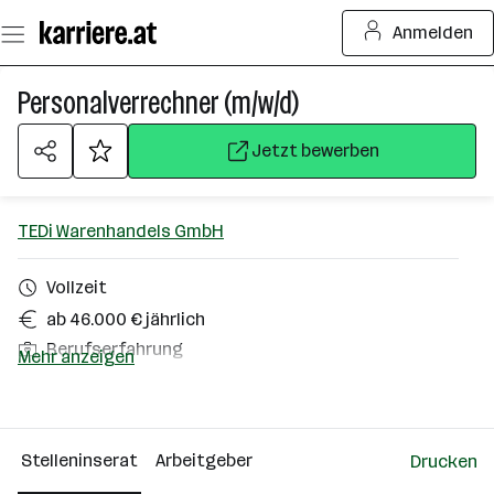
Zum
Anmelden
Seiteninhalt
springen
Personalverrechner (m/w/d)
Jetzt bewerben
TEDi Warenhandels GmbH
Vollzeit
ab 46.000 € jährlich
Berufserfahrung
Mehr anzeigen
1140 Wien
Über das Unternehmen
Stelleninserat
Arbeitgeber
Drucken
501 - 2500 Mitarbeiter*innen