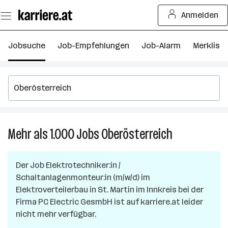
Zum
Anmelden
Seiteninhalt
springen
Jobsuche
Job-Empfehlungen
Job-Alarm
Merkliste
Mehr als 1.000
Jobs
Oberösterreich
Mehr
als
1.000
Der Job
Elektrotechniker:in /
Jobs
Schaltanlagenmonteur:in (m/w/d) im
in
Elektroverteilerbau
in
St. Martin im Innkreis
bei der
Oberösterreic
Firma
PC Electric GesmbH
ist auf karriere.at leider
nicht mehr verfügbar.