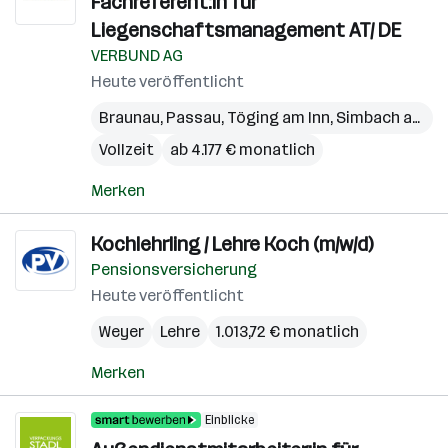
Fachreferent:in für
Liegenschaftsmanagement AT/ DE
VERBUND AG
Heute veröffentlicht
Braunau
,
Passau
,
Töging am Inn
,
Simbach am Inn
Vollzeit
ab 4.177 € monatlich
Merken
Kochlehrling / Lehre Koch (m/w/d)
Pensionsversicherung
Heute veröffentlicht
Weyer
Lehre
1.013,72 € monatlich
Merken
Einblicke