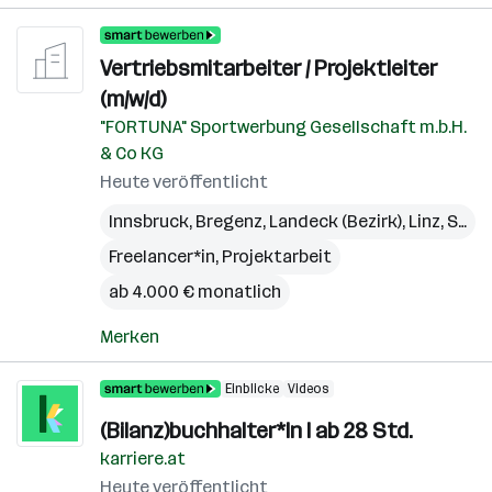
Vertriebsmitarbeiter / Projektleiter
(m/w/d)
"FORTUNA" Sportwerbung Gesellschaft m.b.H.
& Co KG
Heute veröffentlicht
Innsbruck
,
Bregenz
,
Landeck (Bezirk)
,
Linz
,
St. Pölten
Freelancer*in, Projektarbeit
ab 4.000 € monatlich
Merken
Einblicke
Videos
(Bilanz)buchhalter*In I ab 28 Std.
karriere.at
Heute veröffentlicht