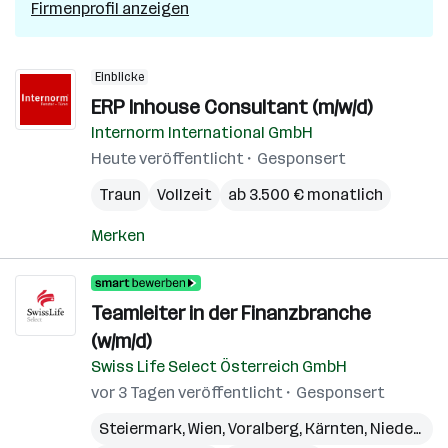
Firmenprofil anzeigen
Einblicke
ERP Inhouse Consultant (m/w/d)
Internorm International GmbH
Heute veröffentlicht
Gesponsert
Traun
Vollzeit
ab 3.500 € monatlich
Merken
Teamleiter in der Finanzbranche
(w/m/d)
Swiss Life Select Österreich GmbH
vor 3 Tagen veröffentlicht
Gesponsert
Steiermark
,
Wien
,
Voralberg
,
Kärnten
,
Niederösterreich