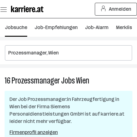
Zum
Anmelden
Seiteninhalt
springen
Jobsuche
Job-Empfehlungen
Job-Alarm
Merkliste
16
Prozessmanager
Jobs
Wien
16
Prozessmanager
Jobs
Der Job
Prozessmanager:in Fahrzeugfertigung
in
in
Wien
bei der Firma
Siemens
Wien
Personaldienstleistungen GmbH
ist auf karriere.at
leider nicht mehr verfügbar.
Firmenprofil anzeigen