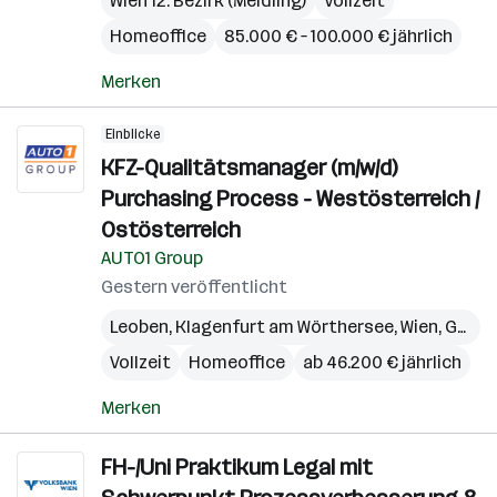
Wien 12. Bezirk (Meidling)
Vollzeit
Homeoffice
85.000 € – 100.000 € jährlich
Merken
Einblicke
KFZ-Qualitätsmanager (m/w/d)
Purchasing Process - Westösterreich /
Ostösterreich
AUTO1 Group
Gestern veröffentlicht
Leoben
,
Klagenfurt am Wörthersee
,
Wien
,
Graz
,
Vollzeit
Homeoffice
ab 46.200 € jährlich
Merken
FH-/Uni Praktikum Legal mit