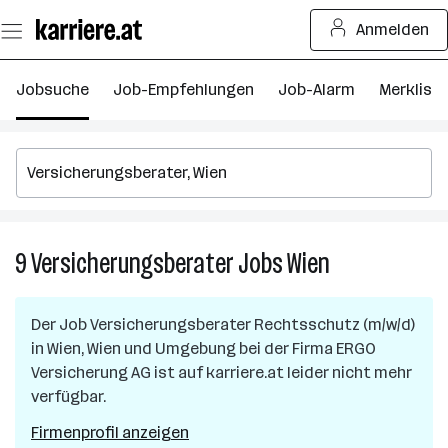
Zum
Anmelden
Seiteninhalt
springen
Jobsuche
Job-Empfehlungen
Job-Alarm
Merkliste
9
Versicherungsberater
Jobs
Wien
9
Versicherungsb
Jobs
Der Job
Versicherungsberater Rechtsschutz (m/w/d)
in
in
Wien, Wien und Umgebung
bei der Firma
ERGO
Wien
Versicherung AG
ist auf karriere.at leider nicht mehr
verfügbar.
Firmenprofil anzeigen