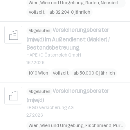
Wien
,
Wien und Umgebung
,
Baden
,
Neusiedl am See
Vollzeit
ab 32.294 € jährlich
Versicherungsberater
Abgelaufen
(m/w/d) im Außendienst (Makler) /
Bestandsbetreuung
HAPEKO Österreich GmbH
16.7.2026
1010 Wien
Vollzeit
ab 50.000 € jährlich
Versicherungsberater
Abgelaufen
(m/w/d)
ERGO Versicherung AG
2.7.2026
Wien
,
Wien und Umgebung
,
Fischamend
,
Purkersdorf