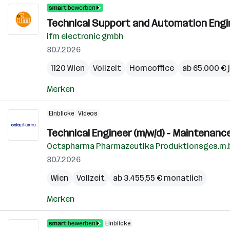
Technical Support and Automation Engin
ifm electronic gmbh
30.7.2026
1120 Wien
Vollzeit
Homeoffice
ab 65.000 € j
Merken
Einblicke
Videos
Technical Engineer (m/w/d) - Maintenanc
Octapharma Pharmazeutika Produktionsges.m.b
30.7.2026
Wien
Vollzeit
ab 3.455,55 € monatlich
Merken
Einblicke