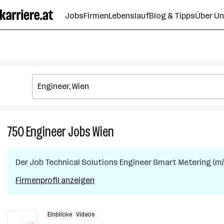
Zum
Jobs
Firmen
Lebenslauf
Blog & Tipps
Über U
Seiteninhalt
springen
750
Engineer
Jobs
Wien
750
Engineer
Jobs
Der Job
Technical Solutions Engineer Smart Metering (m/
in
Wien
Firmenprofil anzeigen
Einblicke
Videos