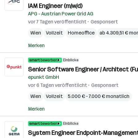
IAM Engineer (m/w/d)
APG - Austrian Power Grid AG
vor 7 Tagen veröffentlicht
Gesponsert
Wien
Vollzeit
Homeoffice
ab 4.309,51 € mo
Merken
Einblicke
Senior Software Engineer / Architect (Ful
epunkt GmbH
vor 6 Tagen veröffentlicht
Gesponsert
Wien
Vollzeit
5.000 € – 7.000 € monatlich
Merken
Einblicke
System Engineer Endpoint-Management 