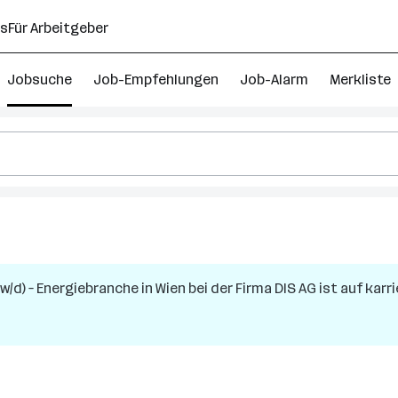
ns
Für Arbeitgeber
Jobsuche
Job-Empfehlungen
Job-Alarm
Merkliste
w/d) – Energiebranche
in
Wien
bei der Firma
DIS AG
ist auf karri