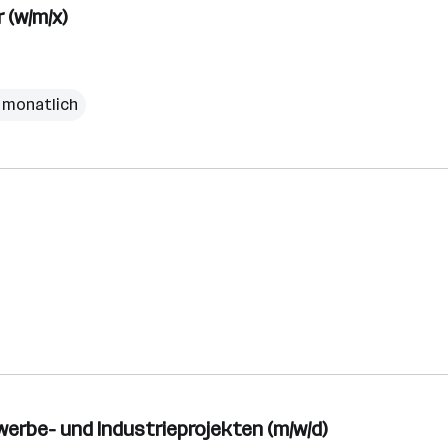
 (w/m/x)
€ monatlich
werbe- und Industrieprojekten (m/w/d)