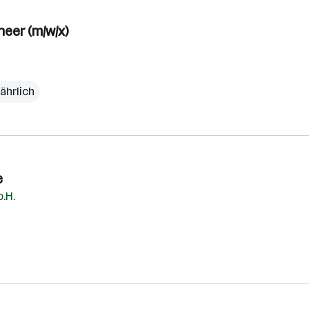
eer (m/w/x)
ährlich
e
.H.