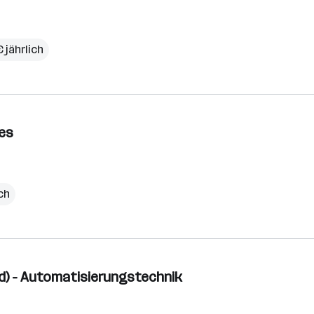
 jährlich
les
ich
/d) - Automatisierungstechnik