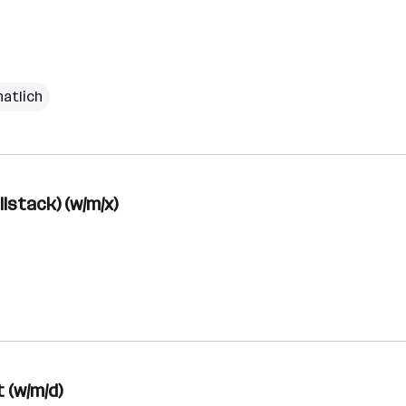
natlich
lstack) (w/m/x)
(w/m/d)