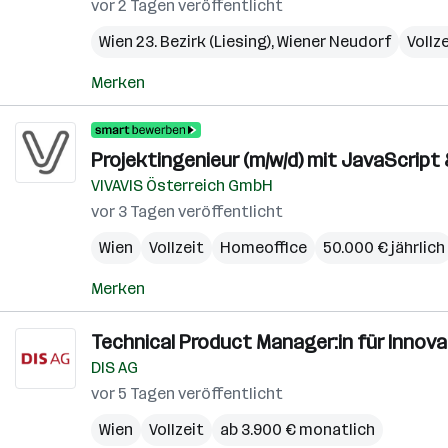
vor 2 Tagen veröffentlicht
Wien 23. Bezirk (Liesing)
,
Wiener Neudorf
Vollz
Merken
Projektingenieur (m/w/d) mit JavaScrip
VIVAVIS Österreich GmbH
vor 3 Tagen veröffentlicht
Wien
Vollzeit
Homeoffice
50.000 € jährlich
Merken
Technical Product Manager:in für Innovat
DIS AG
vor 5 Tagen veröffentlicht
Wien
Vollzeit
ab 3.900 € monatlich