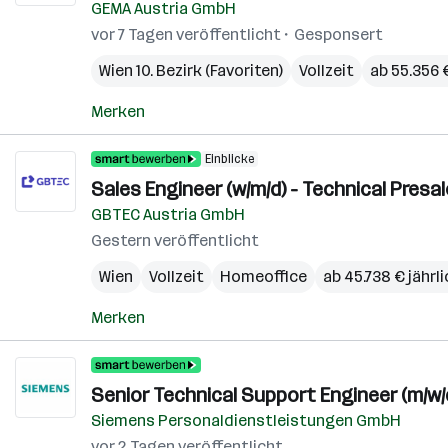
GEMA Austria GmbH
vor 7 Tagen veröffentlicht
Gesponsert
Wien 10. Bezirk (Favoriten)
Vollzeit
ab 55.356 €
Merken
Einblicke
Sales Engineer (w/m/d) - Technical Presa
GBTEC Austria GmbH
Gestern veröffentlicht
Wien
Vollzeit
Homeoffice
ab 45.738 € jährl
Merken
Senior Technical Support Engineer (m/w
Siemens Personaldienstleistungen GmbH
vor 2 Tagen veröffentlicht