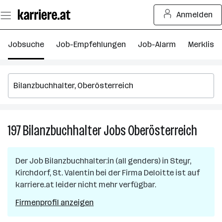
Zum
Anmelden
Seiteninhalt
springen
Jobsuche
Job-Empfehlungen
Job-Alarm
Merkliste
197
Bilanzbuchhalter
Jobs
Oberösterreich
197
Bilanz
Jobs
Der Job
Bilanzbuchhalter:in (all genders)
in
Steyr,
in
Kirchdorf, St. Valentin
bei der Firma
Deloitte
ist auf
Oberös
karriere.at leider nicht mehr verfügbar.
Firmenprofil anzeigen