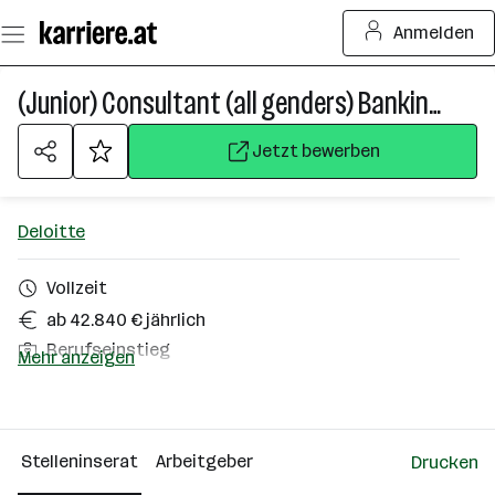
Zum
Anmelden
Seiteninhalt
springen
(Junior) Consultant (all genders) Banking Advisory / Regulatory
Jetzt bewerben
Deloitte
Vollzeit
ab 42.840 € jährlich
Berufseinstieg
Mehr anzeigen
Homeoffice möglich
Wien
Stelleninserat
Arbeitgeber
Drucken
Über das Unternehmen