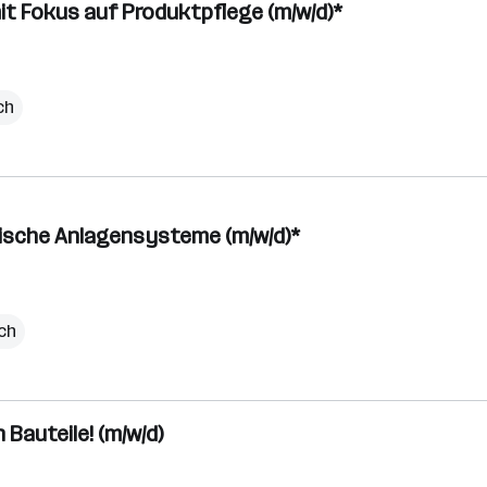
it Fokus auf Produktpflege (m/w/d)*
ch
nische Anlagensysteme (m/w/d)*
ich
Bauteile! (m/w/d)