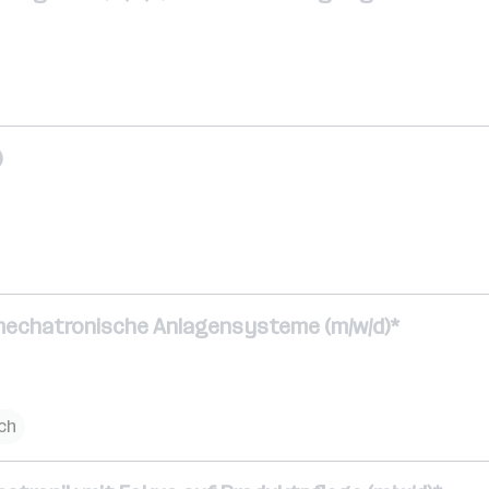
)
 mechatronische Anlagensysteme (m/w/d)*
ich