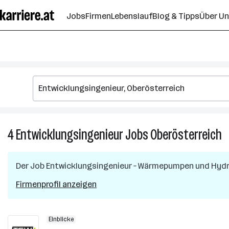
Zum
Jobs
Firmen
Lebenslauf
Blog & Tipps
Über U
Seiteninhalt
springen
4
Entwicklungsingenieur
Jobs
Oberösterreich
4
E
J
Der Job
Entwicklungsingenieur – Wärmepumpen und Hydra
in
O
Firmenprofil anzeigen
Einblicke