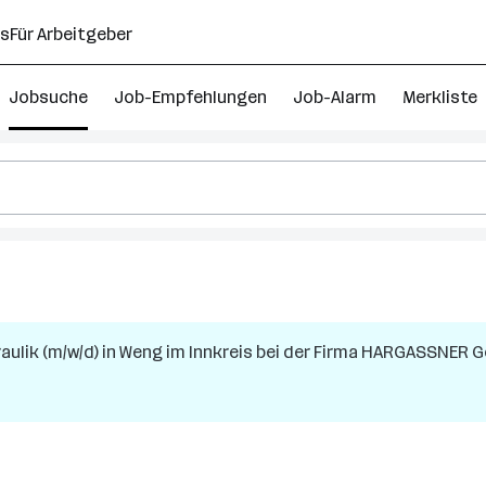
ns
Für Arbeitgeber
Jobsuche
Job-Empfehlungen
Job-Alarm
Merkliste
ntwicklungsingenieur
obs
ulik (m/w/d)
in
Weng im Innkreis
bei der Firma
HARGASSNER G
berösterreich