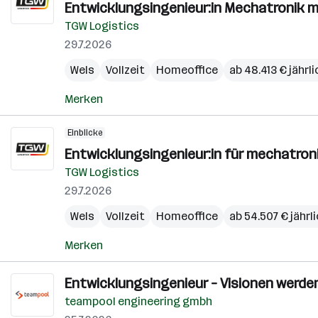
Entwicklungsingenieur:in Mechatronik m
TGW Logistics
29.7.2026
Wels
Vollzeit
Homeoffice
ab 48.413 € jährli
Merken
Einblicke
Entwicklungsingenieur:in für mechatro
TGW Logistics
29.7.2026
Wels
Vollzeit
Homeoffice
ab 54.507 € jährl
Merken
Entwicklungsingenieur – Visionen werden 
teampool engineering gmbh