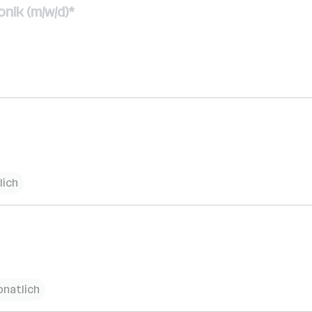
nik (m/w/d)*
lich
onatlich