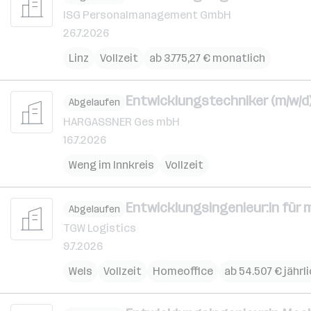
ISG Personalmanagement GmbH
26.7.2026
Linz
Vollzeit
ab 3.775,27 € monatlich
Entwicklungstechniker (m/w/d
Abgelaufen
HARGASSNER Ges mbH
16.7.2026
Weng im Innkreis
Vollzeit
Entwicklungsingenieur:in für
Abgelaufen
TGW Logistics
9.7.2026
Wels
Vollzeit
Homeoffice
ab 54.507 € jährl