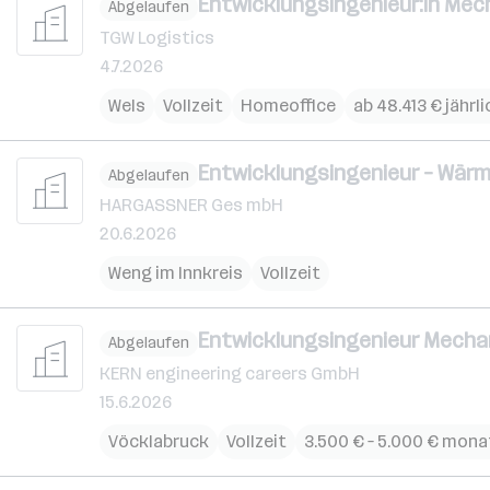
Entwicklungsingenieur:in Mech
Abgelaufen
TGW Logistics
4.7.2026
Wels
Vollzeit
Homeoffice
ab 48.413 € jährli
Entwicklungsingenieur – Wärm
Abgelaufen
HARGASSNER Ges mbH
20.6.2026
Weng im Innkreis
Vollzeit
Entwicklungsingenieur Mechan
Abgelaufen
KERN engineering careers GmbH
15.6.2026
Vöcklabruck
Vollzeit
3.500 € – 5.000 € mona