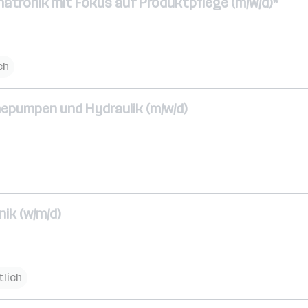
atronik mit Fokus auf Produktpflege (m/w/d)*
ch
epumpen und Hydraulik (m/w/d)
ik (w/m/d)
tlich