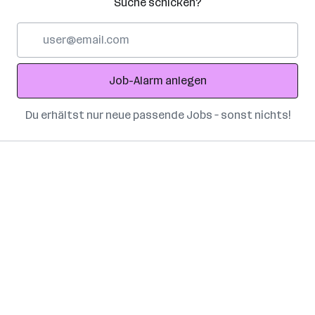
Suche schicken?
E-
Mail-
Adresse
Job-Alarm anlegen
Du erhältst nur neue passende Jobs – sonst nichts!