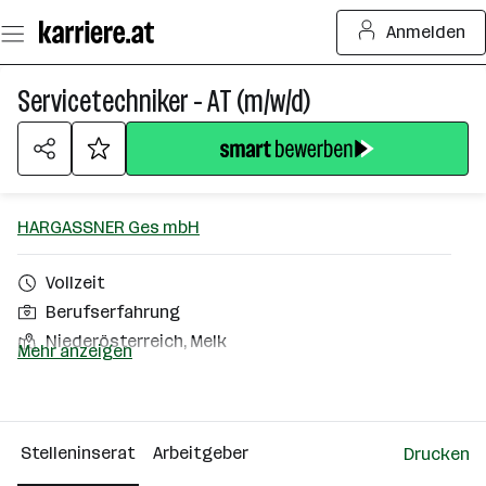
Zum
Anmelden
Seiteninhalt
springen
Servicetechniker - AT (m/w/d)
HARGASSNER Ges mbH
Vollzeit
Berufserfahrung
Niederösterreich, Melk
Mehr anzeigen
Über das Unternehmen
501+ Mitarbeiter*innen
Stelleninserat
Arbeitgeber
Drucken
Weng im Innkreis