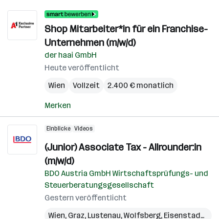
Shop Mitarbeiter*in für ein Franchise-
Unternehmen (m/w/d)
der haai GmbH
Heute veröffentlicht
Wien
Vollzeit
2.400 € monatlich
Merken
Einblicke
Videos
(Junior) Associate Tax - Allrounder:in
(m/w/d)
BDO Austria GmbH Wirtschaftsprüfungs- und
Steuerberatungsgesellschaft
Gestern veröffentlicht
Wien
,
Graz
,
Lustenau
,
Wolfsberg
,
Eisenstadt
,
Sch