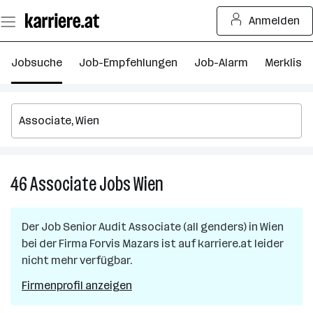
Zum
Anmelden
Seiteninhalt
springen
Jobsuche
Job-Empfehlungen
Job-Alarm
Merkliste
46
Associate
Jobs
Wien
46
Associate
Jobs
Der Job
Senior Audit Associate (all genders)
in
Wien
in
bei der Firma
Forvis Mazars
ist auf karriere.at leider
Wien
nicht mehr verfügbar.
Firmenprofil anzeigen