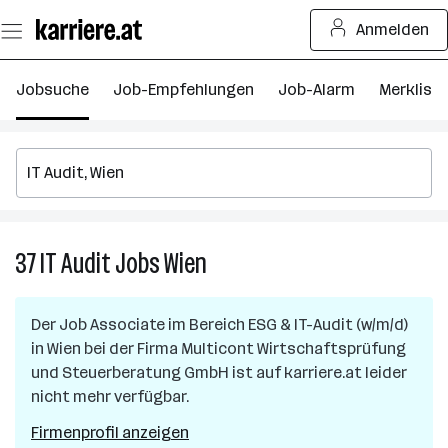
Zum
Anmelden
Seiteninhalt
springen
Jobsuche
Job-Empfehlungen
Job-Alarm
Merkliste
37
IT Audit
Jobs
Wien
37
IT
Audit
Der Job
Associate im Bereich ESG & IT-Audit (w/m/d)
Jobs
in
Wien
bei der Firma
Multicont Wirtschaftsprüfung
in
und Steuerberatung GmbH
ist auf karriere.at leider
Wien
nicht mehr verfügbar.
Firmenprofil anzeigen