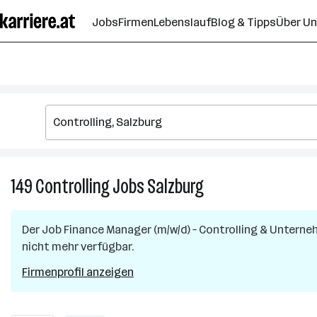
Zum
Jobs
Firmen
Lebenslauf
Blog & Tipps
Über U
Seiteninhalt
springen
149
Controlling
Jobs
Salzburg
149
Controlling
Jobs
Der Job
Finance Manager (m/w/d) – Controlling & Unter
in
nicht mehr verfügbar.
Salzburg
Firmenprofil anzeigen