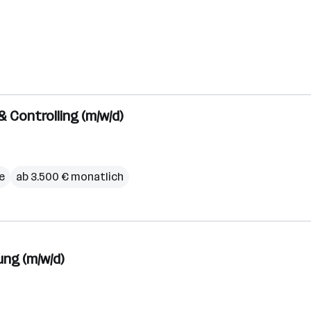
 Controlling (m/w/d)
e
ab 3.500 € monatlich
ung (m/w/d)