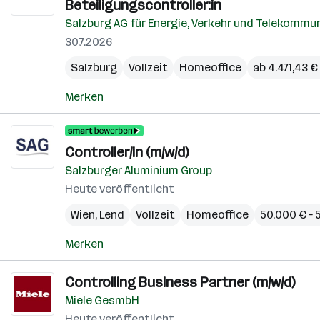
Beteiligungscontroller:in
Salzburg AG für Energie, Verkehr und Telekommu
30.7.2026
Salzburg
Vollzeit
Homeoffice
ab 4.471,43 
Merken
Controller/in (m/w/d)
Salzburger Aluminium Group
Heute veröffentlicht
Wien
,
Lend
Vollzeit
Homeoffice
50.000 € – 
Merken
Controlling Business Partner (m/w/d)
Miele GesmbH
Heute veröffentlicht