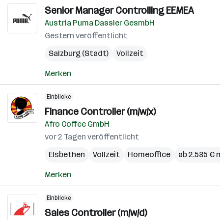
Senior Manager Controlling EEMEA
Austria Puma Dassler GesmbH
Gestern veröffentlicht
Salzburg (Stadt)
Vollzeit
Merken
Einblicke
Finance Controller (m/w/x)
Afro Coffee GmbH
vor 2 Tagen veröffentlicht
Elsbethen
Vollzeit
Homeoffice
ab 2.535 € 
Merken
Einblicke
Sales Controller (m/w/d)