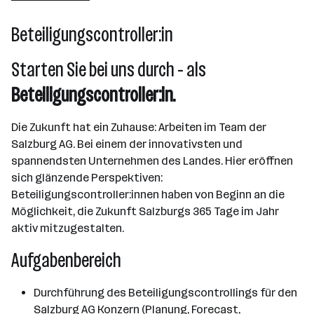
2501 - 10000 Mitarbeiter*innen
Beteiligungscontroller:in
Salzburg
Starten Sie bei uns durch - als
Beteiligungscontroller:in.
Die Zukunft hat ein Zuhause: Arbeiten im Team der
Salzburg AG. Bei einem der innovativsten und
spannendsten Unternehmen des Landes. Hier eröffnen
sich glänzende Perspektiven:
Beteiligungscontroller:innen haben von Beginn an die
Möglichkeit, die Zukunft Salzburgs 365 Tage im Jahr
aktiv mitzugestalten.
Aufgabenbereich
Durchführung des Beteiligungscontrollings für den
Salzburg AG Konzern (Planung, Forecast,