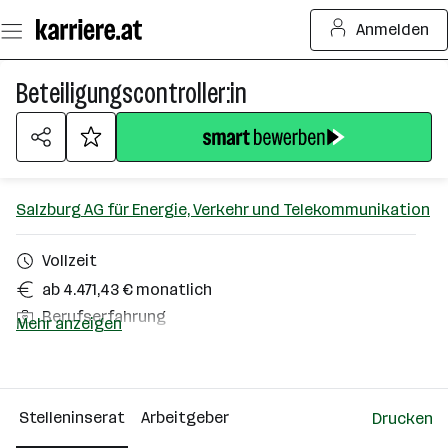
Zum
Anmelden
Seiteninhalt
springen
Beteiligungscontroller:in
Salzburg AG für Energie, Verkehr und Telekommunikation
Vollzeit
ab 4.471,43 € monatlich
Berufserfahrung
Mehr anzeigen
Homeoffice möglich
Salzburg
Stelleninserat
Arbeitgeber
Drucken
Über das Unternehmen