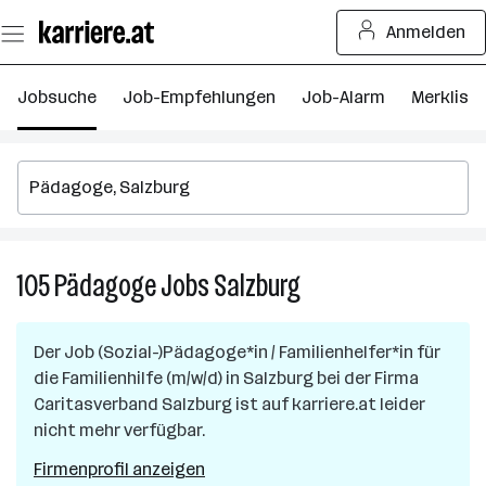
Zum
Anmelden
Seiteninhalt
springen
Jobsuche
Job-Empfehlungen
Job-Alarm
Merkliste
105
Pädagoge
Jobs
Salzburg
105
Pädagoge
Jobs
Der Job
(Sozial-)Pädagoge*in / Familienhelfer*in für
in
die Familienhilfe (m/w/d)
in
Salzburg
bei der Firma
Salzburg
Caritasverband Salzburg
ist auf karriere.at leider
nicht mehr verfügbar.
Firmenprofil anzeigen