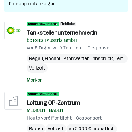
Firmenprofil anzeigen
Einblicke
Tankstellenunternehmer:in
bp Retail Austria GmbH
vor 5 Tagen veröffentlicht
Gesponsert
Regau
,
Flachau
,
Pfarrwerfen
,
Innsbruck
,
Telfs
,
G
Vollzeit
Merken
Leitung OP-Zentrum
MEDICENT BADEN
Heute veröffentlicht
Gesponsert
Baden
Vollzeit
ab 5.000 € monatlich