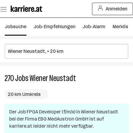
Zum
Anmelden
Seiteninhalt
springen
Jobsuche
Job-Empfehlungen
Job-Alarm
Merkliste
270
Jobs
Wiener Neustadt
270
Jobs
in
20 km Umkreis
Wiener
Neustadt
Der Job
FPGA Developer (f/m/x)
in
Wiener Neustadt
bei der Firma
EBG MedAustron GmbH
ist auf
karriere.at leider nicht mehr verfügbar.