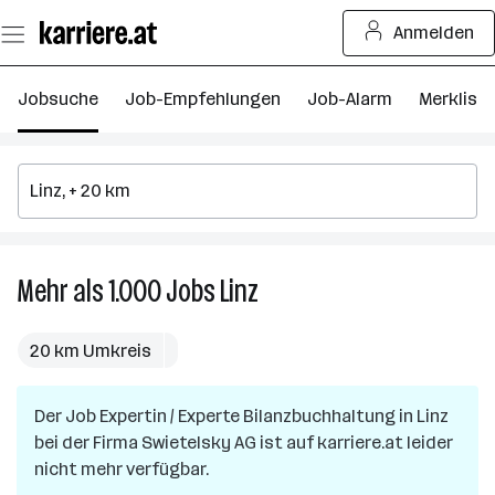
Zum
Anmelden
Seiteninhalt
springen
Jobsuche
Job-Empfehlungen
Job-Alarm
Merkliste
Mehr als 1.000
Jobs
Linz
Mehr
als
1.000
20 km Umkreis
Jobs
in
Der Job
Expertin / Experte Bilanzbuchhaltung
Linz
in
Linz
bei der Firma
Swietelsky AG
ist auf karriere.at leider
nicht mehr verfügbar.