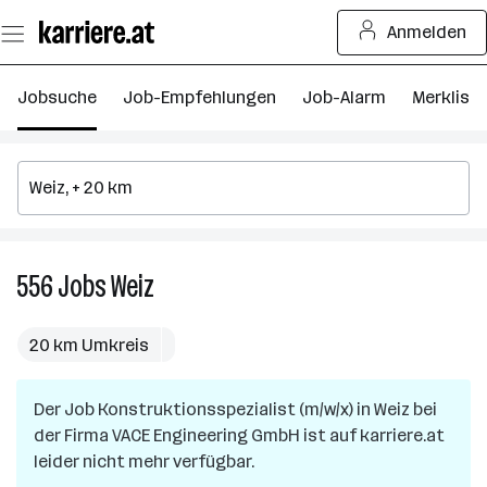
Zum
Anmelden
Seiteninhalt
springen
Jobsuche
Job-Empfehlungen
Job-Alarm
Merkliste
556
Jobs
Weiz
556
Jobs
in
20 km Umkreis
Weiz
Der Job
Konstruktionsspezialist (m/w/x)
in
Weiz
bei
der Firma
VACE Engineering GmbH
ist auf karriere.at
leider nicht mehr verfügbar.