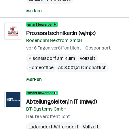
Merken
Prozesstechniker:in (w/m/x)
Rosendahl Nextrom GmbH
vor 6 Tagen veröffentlicht
Gesponsert
Pischelsdorf am Kulm
Vollzeit
Homeoffice
ab 3.001,51 € monatlich
Merken
Abteilungsleiter/in IT (m/w/d)
BT-Systems GmbH
Heute veröffentlicht
Ludersdorf-Wilfersdorf
Vollzeit