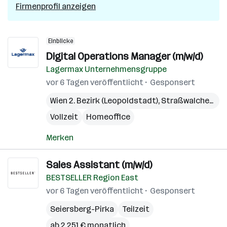
Firmenprofil anzeigen
Einblicke
Digital Operations Manager (m/w/d)
Lagermax Unternehmensgruppe
vor 6 Tagen veröffentlicht
Gesponsert
Wien 2. Bezirk (Leopoldstadt)
,
Straßwalchen
,
Pr
Vollzeit
Homeoffice
Merken
Sales Assistant (m/w/d)
BESTSELLER Region East
vor 6 Tagen veröffentlicht
Gesponsert
Seiersberg-Pirka
Teilzeit
ab 2.251 € monatlich