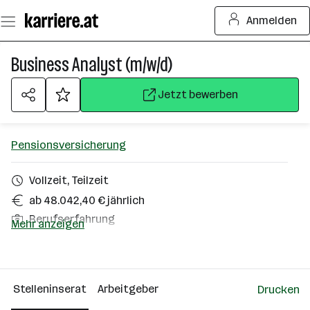
Zum
Anmelden
Seiteninhalt
springen
Business Analyst (m/w/d)
Jetzt bewerben
Pensionsversicherung
Vollzeit, Teilzeit
ab 48.042,40 € jährlich
Berufserfahrung
Mehr anzeigen
Wien
Über das Unternehmen
Stelleninserat
Arbeitgeber
Drucken
501+ Mitarbeiter*innen