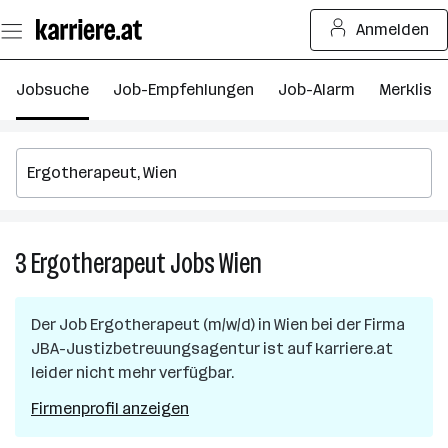
Zum
Anmelden
Seiteninhalt
springen
Jobsuche
Job-Empfehlungen
Job-Alarm
Merkliste
3
Ergotherapeut
Jobs
Wien
3
Ergotherapeut
Jobs
Der Job
Ergotherapeut (m/w/d)
in
Wien
bei der Firma
in
JBA-Justizbetreuungsagentur
ist auf karriere.at
Wien
leider nicht mehr verfügbar.
Firmenprofil anzeigen