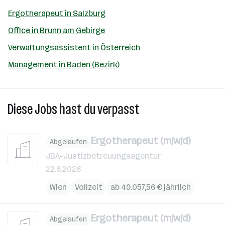
Ergotherapeut in Salzburg
Office in Brunn am Gebirge
Verwaltungsassistent in Österreich
Management in Baden (Bezirk)
Diese Jobs hast du verpasst
Ergotherapeut (m/w/d)
Abgelaufen
JBA-Justizbetreuungsagentur
22.6.2026
Wien
Vollzeit
ab 49.057,56 € jährlich
Ergotherapeut (m/w/d)
Abgelaufen