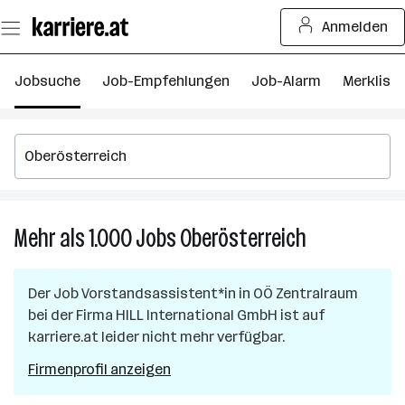
Zum
Anmelden
Seiteninhalt
springen
Jobsuche
Job-Empfehlungen
Job-Alarm
Merkliste
Mehr als 1.000
Jobs
Oberösterreich
Mehr
als
1.000
Der Job
Vorstandsassistent*in
in
OÖ Zentralraum
Jobs
bei der Firma
HILL International GmbH
ist auf
in
karriere.at leider nicht mehr verfügbar.
Oberösterreic
Firmenprofil anzeigen