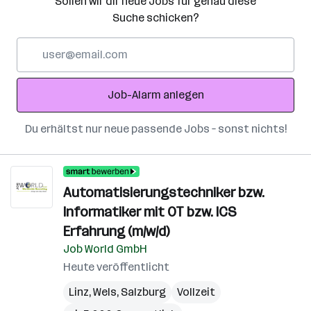
Sollen wir dir neue Jobs für genau diese
Suche schicken?
E-
Mail-
Adresse
Job-Alarm anlegen
Du erhältst nur neue passende Jobs – sonst nichts!
Automatisierungstechniker bzw.
Informatiker mit OT bzw. ICS
Erfahrung (m/w/d)
Job World GmbH
Heute veröffentlicht
Linz
,
Wels
,
Salzburg
Vollzeit