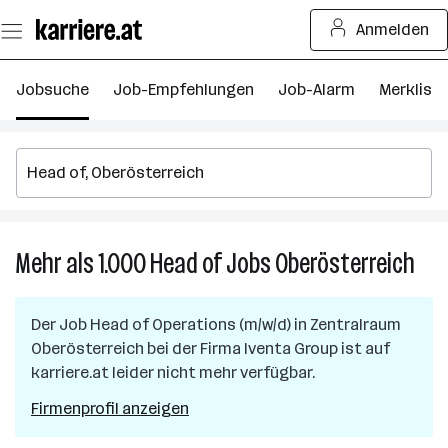
Zum
Anmelden
Seiteninhalt
springen
Jobsuche
Job-Empfehlungen
Job-Alarm
Merkliste
Mehr als 1.000
Head of
Jobs
Oberösterreich
Meh
als
1.00
Der Job
Head of Operations (m/w/d)
in
Zentralraum
Hea
Oberösterreich
bei der Firma
Iventa Group
ist auf
of
karriere.at leider nicht mehr verfügbar.
Job
in
Firmenprofil anzeigen
Ober