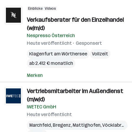
Einblicke
Videos
Verkaufsberater für den Einzelhandel
(w/m/d)
Nespresso Österreich
Heute veröffentlicht
Gesponsert
Klagenfurt am Wörthersee
Vollzeit
ab 2.412 € monatlich
Merken
Vertriebsmitarbeiter im Außendienst
(m/w/d)
IWETEC GmbH
Heute veröffentlicht
Marchfeld
,
Bregenz
,
Mattighofen
,
Vöcklabruck
,