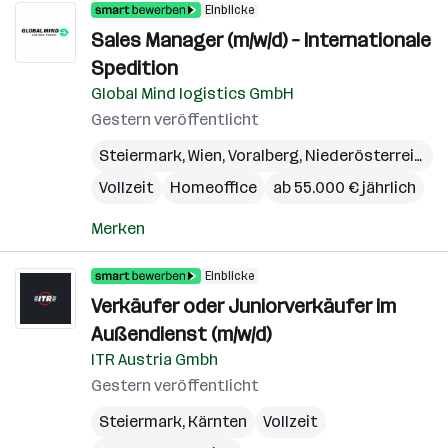
Einblicke
Sales Manager (m/w/d) – Internationale
Spedition
Global Mind logistics GmbH
Gestern veröffentlicht
Steiermark
,
Wien
,
Voralberg
,
Niederösterreich
,
B
Vollzeit
Homeoffice
ab 55.000 € jährlich
Merken
Einblicke
Verkäufer oder Juniorverkäufer im
Außendienst (m/w/d)
ITR Austria Gmbh
Gestern veröffentlicht
Steiermark
,
Kärnten
Vollzeit