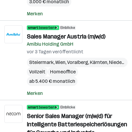
3.000 € monatlich
Merken
Einblicke
Sales Manager Austria (m/w/d)
Amiblu Holding GmbH
vor 3 Tagen veröffentlicht
Steiermark
,
Wien
,
Voralberg
,
Kärnten
,
Niederösterreich
Vollzeit
Homeoffice
ab 5.400 € monatlich
Merken
Einblicke
Senior Sales Manager (m/w/d) für
intelligente Batteriespeicherlösungen