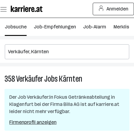
Zum
Anmelden
Seiteninhalt
springen
Jobsuche
Job-Empfehlungen
Job-Alarm
Merkliste
358
Verkäufer
Jobs
Kärnten
358
Verkäufer
Jobs
Der Job
Verkäufer:in Fokus Getränkeabteilung
in
in
Klagenfurt
bei der Firma
Billa AG
ist auf karriere.at
Kärnten
leider nicht mehr verfügbar.
Firmenprofil anzeigen