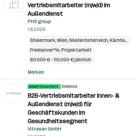
Vertriebsmitarbeiter (m/w/d) im
Außendienst
PHS group
1.8.2026
Steiermark
,
Wien
,
Niederösterreich
,
Kärnten
,
Bu
Freelancer*in, Projektarbeit
80.000 € – 110.000 € jährlich
Merken
Einblicke
B2B-Vertriebsmitarbeiter Innen- &
Außendienst (m/w/d) für
Geschäftskunden im
Gesundheitssegment
Vitrasan GmbH