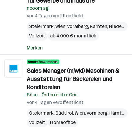
für Gewerbe und Industrie
neoom ag
vor 4 Tagen veröffentlicht
Steiermark
,
Wien
,
Voralberg
,
Kärnten
,
Niederösterreich
Vollzeit
ab 4.000 € monatlich
Merken
Sales Manager (m/w/d) Maschinen &
Ausstattung für Bäckereien und
Konditoreien
Bäko - Österreich e.Gen.
vor 4 Tagen veröffentlicht
Steiermark
,
Südtirol
,
Wien
,
Voralberg
,
Kärnten
,
N
Vollzeit
Homeoffice