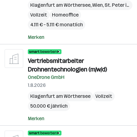
Klagenfurt am Wörthersee
,
Wien
,
St. Peter in der Au
Vollzeit
Homeoffice
4.111 € – 5.111 € monatlich
Merken
Vertriebsmitarbeiter
Drohnentechnologien (m/w/d)
OneDrone GmbH
1.8.2026
Klagenfurt am Wörthersee
Vollzeit
50.000 € jährlich
Merken