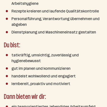
n
Arbeitshygiene
a
Rezepte kreieren und laufende Qualitätskontrolle
n
z
Personalführung, Verantwortung übernehmen und
a
abgeben
h
Dienstplanung und Maschineneinsatz gestalten
l
Du bist:
tatkräftig, umsichtig, zuverlässig und
hygienebewusst
gut im planen und kommunizieren
handelst wohlwollend und engagiert
lernbereit, proaktiv und motiviert
Dann bieten wir dir:
ein teamorientiertes, lebendiges Arbeitsumfeld