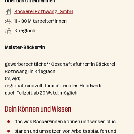
m
f
Über das Unternehmen
s
o
e
s
o
e
a
r
A
Bäckerei Rothwangl GmbH
b
f
d
n
r
t
r
e
e
M
11 - 30 Mitarbeiter*innen
e
e
t
b
n
l
i
l
S
S
Krieglach
e
e
d
t
l
t
t
i
e
a
e
a
t
Meister-Bäcker*in
r
r
l
n
g
b
l
d
e
e
gewerberechtliche*r Geschäftsführer*in Bäckerei
e
o
b
i
Rothwangl in Krieglach
n
r
e
t
(m/w/d)
t
r
e
regional-sinnvoll-familiär-echtes Handwerk
e
r
auch Teilzeit ab 20 Wstd. möglich
*
Dein Können und Wissen
i
n
n
das was Bäcker*innen können und wissen plus
e
planen und umsetzen von Arbeitsabläufen und