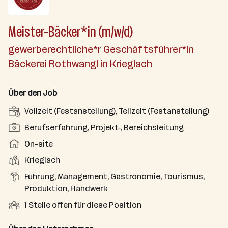
Meister-Bäcker*in (m/w/d)
gewerberechtliche*r Geschäftsführer*in
Bäckerei Rothwangl in Krieglach
Über den Job
A
Vollzeit (Festanstellung), Teilzeit (Festanstellung)
n
P
Berufserfahrung, Projekt-, Bereichsleitung
s
o
A
On-site
t
s
r
e
D
Krieglach
i
b
l
i
t
B
Führung, Management, Gastronomie, Tourismus,
e
l
e
i
e
Produktion, Handwerk
i
u
n
o
r
t
O
1 Stelle offen für diese Position
n
s
n
u
s
f
g
t
s
f