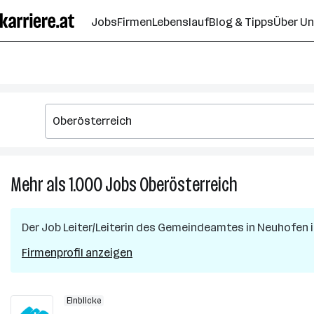
Zum
Jobs
Firmen
Lebenslauf
Blog & Tipps
Über U
Seiteninhalt
springen
Mehr als 1.000
Jobs
Oberösterreich
Mehr
als
1.000
Der Job
Leiter/Leiterin des Gemeindeamtes
in
Neuhofen i
Jobs
in
Firmenprofil anzeigen
Oberösterreic
Einblicke