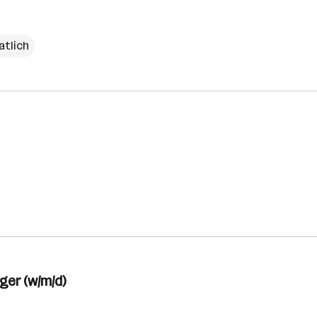
atlich
er (w/m/d)