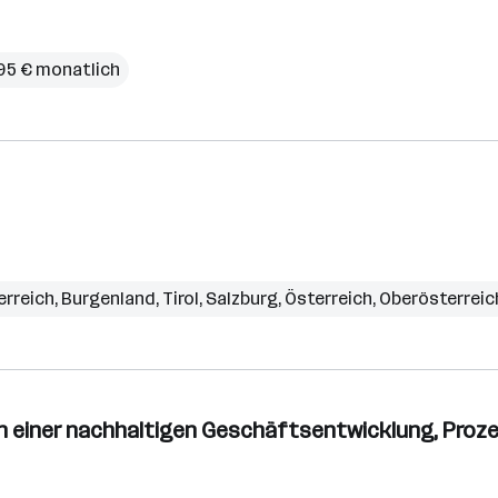
95 € monatlich
erreich
,
Burgenland
,
Tirol
,
Salzburg
,
Österreich
,
Oberösterreic
n einer nachhaltigen Geschäftsentwicklung, Prozes