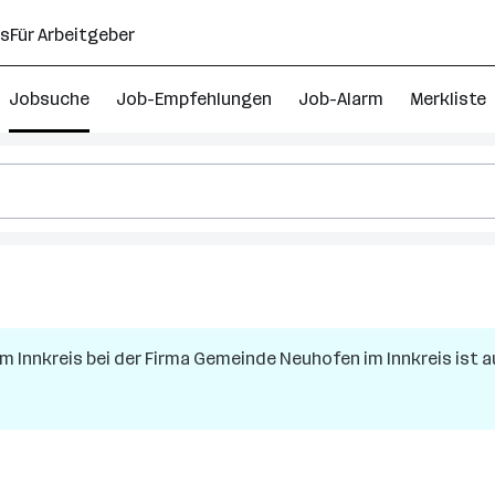
ns
Für Arbeitgeber
Jobsuche
Job-Empfehlungen
Job-Alarm
Merkliste
m Innkreis
bei der Firma
Gemeinde Neuhofen im Innkreis
ist a
h