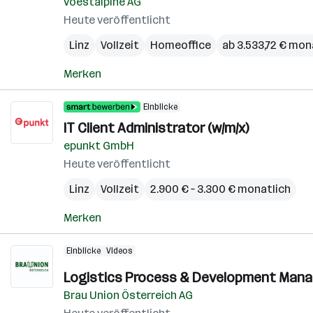
voestalpine AG
Heute veröffentlicht
Linz
Vollzeit
Homeoffice
ab 3.533,72 € mon
Merken
Einblicke
IT Client Administrator (w/m/x)
epunkt GmbH
Heute veröffentlicht
Linz
Vollzeit
2.900 € – 3.300 € monatlich
Merken
Einblicke
Videos
Logistics Process & Development Manag
Brau Union Österreich AG