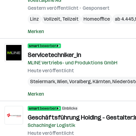
voestalpine AG
Gestern veröffentlicht
Gesponsert
Linz
Vollzeit, Teilzeit
Homeoffice
ab 4.445,
Merken
Servicetechniker_in
MLINE Vertriebs- und Produktions GmbH
Heute veröffentlicht
Steiermark
,
Wien
,
Voralberg
,
Kärnten
,
Niederöst
Merken
Einblicke
Geschäftsführung Holding - Gestalter:i
Schachinger Logistik
Heute veröffentlicht