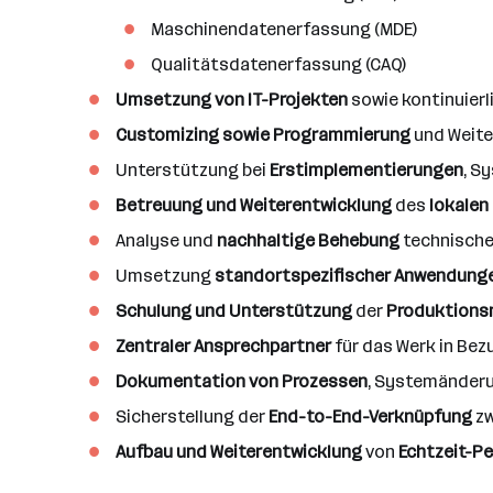
n
z
Maschinendatenerfassung (MDE)
a
Qualitätsdatenerfassung (CAQ)
h
Umsetzung von IT-Projekten
sowie kontinuierl
l
Customizing sowie Programmierung
und Weite
Unterstützung bei
Erstimplementierungen
, S
Betreuung und Weiterentwicklung
des
lokale
Analyse und
nachhaltige Behebung
technische
Umsetzung
standortspezifischer Anwendung
Schulung und Unterstützung
der
Produktions
Zentraler Ansprechpartner
für das Werk in Be
Dokumentation von Prozessen
, Systemänder
Sicherstellung der
End-to-End-Verknüpfung
zw
Aufbau und Weiterentwicklung
von
Echtzeit-