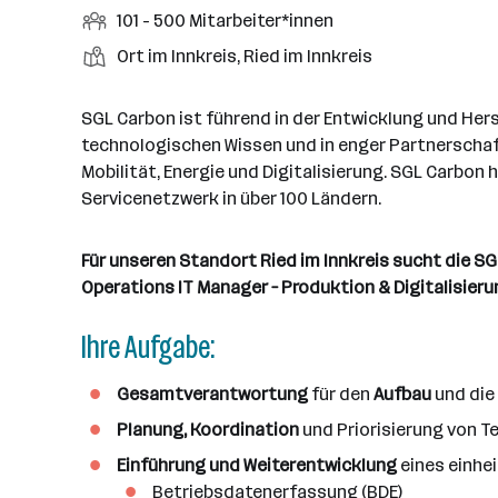
r
r
b
f
M
101 - 500 Mitarbeiter*innen
t
d
e
t
b
e
e
i
e
S
S
Ort im Innkreis, Ried im Innkreis
e
n
l
t
l
t
t
i
e
d
a
l
e
a
t
SGL Carbon ist führend in der Entwicklung und He
e
r
l
n
g
technologischen Wissen und in enger Partnerschaf
r
b
l
d
e
Mobilität, Energie und Digitalisierung. SGL Carbon
e
e
o
b
Servicenetzwerk in über 100 Ländern.
i
n
r
e
t
t
r
e
Für unseren Standort Ried im Innkreis sucht die 
e
r
Operations IT Manager – Produktion & Digitalisieru
*
Ihre Aufgabe:
i
n
n
Gesamtverantwortung
für den
Aufbau
und die
e
Planung, Koordination
und Priorisierung von 
n
Einführung und Weiterentwicklung
eines einhe
a
Betriebsdatenerfassung (BDE)