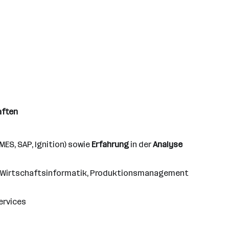
aften
. MES, SAP, Ignition) sowie
Erfahrung
in der
Analyse
ät – Wirtschafts­informatik, Produktionsmanagement
ervices