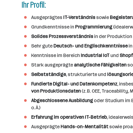
Ihr Profil:
Ausgeprägtes
IT-Verständnis
sowie
Begeister
Grundkenntnisse in
Programmierung
(idealerw
Solides Prozessverständnis
in der Produktion
Sehr gute
Deutsch- und Englischkenntnisse
in
Kenntnisse im Bereich
Industrial IoT
und
Shopf
Stark ausgeprägte
analytische Fähigkeiten
so
Selbstständige
, strukturierte und
lösungsorie
Fundierte Digital- und Datenkompetenz
, insb
von Produktionsdaten
(z. B. OEE, Traceability, 
Abgeschlossene Ausbildung
oder Studium im Be
o. Ä.)
Erfahrung im operativen IT-Betrieb
, idealerwe
Ausgeprägte
Hands-on-Mentalität
sowie proa