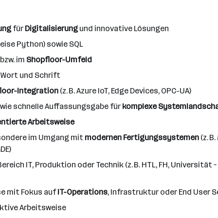
ung
für
Digitalisierung
und innovative Lösungen
eise Python) sowie SQL
 bzw. im
Shopfloor-Umfeld
 Wort und Schrift
loor-Integration
(z. B. Azure IoT, Edge Devices, OPC-UA)
wie schnelle Auffassungsgabe für
komplexe Systemlandsch
ntierte
Arbeitsweise
esondere im Umgang mit
modernen Fertigungssystemen
(z. B
MDE)
reich IT, Produktion oder Technik (z. B. HTL, FH, Universit
ise mit Fokus auf
IT-Operations
, Infrastruktur oder End User S
ktive Arbeitsweise