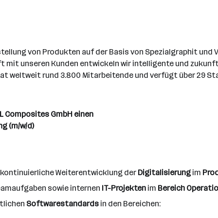
rstellung von Produkten auf der Basis von Spezialgraphit u
t mit unseren Kunden entwickeln wir intelligente und zuku
 hat weltweit rund 3.800 Mitarbeitende und verfügt über 29 S
SGL Composites GmbH einen
ng (m/w/d)
 kontinuierliche Weiterentwicklung der
Digitalisierung
im
Pro
Teamaufgaben sowie internen
IT-Projekten
im
Bereich
Operati
itlichen
Softwarestandards
in den Bereichen: