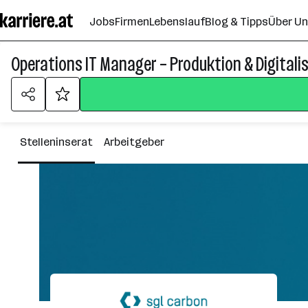
Zum
Jobs
Firmen
Lebenslauf
Blog & Tipps
Über U
Seiteninhalt
springen
Operations IT Manager – Produktion & Digitali
Stelleninserat
Arbeitgeber