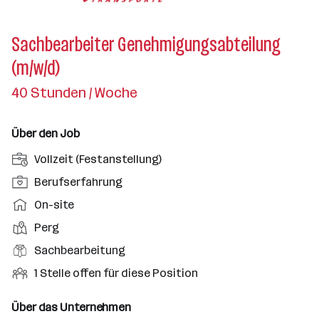
Sachbearbeiter Genehmigungsabteilung
(m/w/d)
40 Stunden / Woche
Über den Job
A
Vollzeit (Festanstellung)
n
P
Berufserfahrung
s
o
A
On-site
t
s
r
e
D
Perg
i
b
l
i
t
B
Sachbearbeitung
e
l
e
i
e
i
O
1 Stelle offen für diese Position
u
n
o
r
t
f
n
s
n
u
s
f
Über das Unternehmen
g
t
s
f