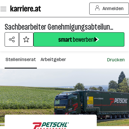
Zum
Anmelden
Seiteninhalt
springen
Sachbearbeiter Genehmigungsabteilung (m/w/d)
Stelleninserat
Arbeitgeber
Drucken