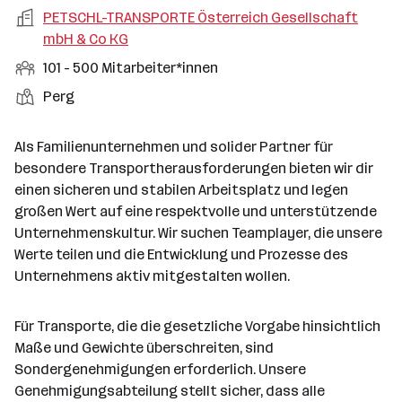
m
e
s
o
A
PETSCHL-TRANSPORTE Österreich Gesellschaft
e
s
o
n
a
r
r
mbH & Co KG
b
f
d
e
r
t
b
e
e
M
101 - 500 Mitarbeiter*innen
e
S
t
e
n
l
i
l
t
S
Perg
i
e
d
t
l
e
t
t
e
a
l
a
g
Als Familienunternehmen und solider Partner für
r
r
l
n
e
besondere Transportherausforderungen bieten wir dir
b
e
d
b
einen sicheren und stabilen Arbeitsplatz und legen
e
n
o
e
großen Wert auf eine respektvolle und unterstützende
i
r
r
Unternehmenskultur. Wir suchen Teamplayer, die unsere
t
t
Werte teilen und die Entwicklung und Prozesse des
e
e
Unternehmens aktiv mitgestalten wollen.
r
*
i
Für Transporte, die die gesetzliche Vorgabe hinsichtlich
n
Maße und Gewichte überschreiten, sind
n
Sondergenehmigungen erforderlich. Unsere
e
Genehmigungsabteilung stellt sicher, dass alle