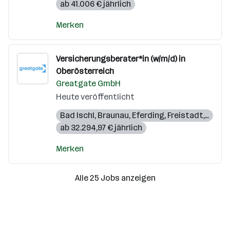
ab 41.006 € jährlich
Merken
Versicherungsberater*in (w/m/d) in
Oberösterreich
Greatgate GmbH
Heute veröffentlicht
Bad Ischl
,
Braunau
,
Eferding
,
Freistadt
,
Gmun
ab 32.294,97 € jährlich
Merken
Alle 25 Jobs anzeigen