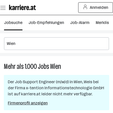
Zum
Anmelden
Seiteninhalt
springen
Jobsuche
Job-Empfehlungen
Job-Alarm
Merkliste
Mehr als 1.000
Jobs
Wien
Mehr
als
1.000
Der Job
Support Engineer (m/w/d)
in
Wien, Wels
bei
Jobs
der Firma
x-tention Informationstechnologie GmbH
in
ist auf karriere.at leider nicht mehr verfügbar.
Wien
Firmenprofil anzeigen