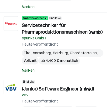
Merken
Einblicke
Servicetechniker für
Pharmaproduktionsmaschinen (w/m/x)
epunkt GmbH
Heute veröffentlicht
Tirol
,
Vorarlberg
,
Salzburg
,
Oberösterreich
,
Kärn
Vollzeit
ab 4.400 € monatlich
Merken
Einblicke
(Junior) Software Engineer (m/w/d)
VBV
Heute veröffentlicht