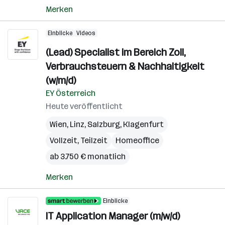
Merken
Einblicke
Videos
(Lead) Specialist im Bereich Zoll,
Verbrauchsteuern & Nachhaltigkeit
(w/m/d)
EY Österreich
Heute veröffentlicht
Wien
,
Linz
,
Salzburg
,
Klagenfurt
Vollzeit, Teilzeit
Homeoffice
ab 3.750 € monatlich
Merken
Einblicke
IT Application Manager (m/w/d)