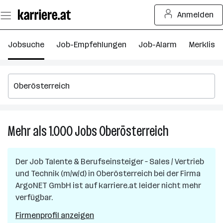
Zum
Anmelden
Seiteninhalt
springen
Jobsuche
Job-Empfehlungen
Job-Alarm
Merkliste
Mehr als 1.000
Jobs
Oberösterreich
Mehr
als
1.000
Der Job
Talente & Berufseinsteiger – Sales / Vertrieb
Jobs
und Technik (m/w/d)
in
Oberösterreich
bei der Firma
in
ArgoNET GmbH
ist auf karriere.at leider nicht mehr
Oberösterreic
verfügbar.
Firmenprofil anzeigen