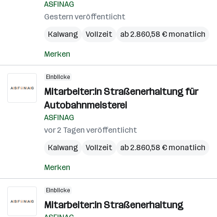
Mur
ASFINAG
Gestern veröffentlicht
Kalwang
Vollzeit
ab 2.860,58 € monatlich
Merken
Einblicke
Mitarbeiter:in Straßenerhaltung für
Autobahnmeisterei
ASFINAG
vor 2 Tagen veröffentlicht
Kalwang
Vollzeit
ab 2.860,58 € monatlich
Merken
Einblicke
Mitarbeiter:in Straßenerhaltung