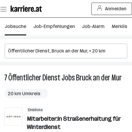
Zum
Anmelden
Seiteninhalt
springen
Jobsuche
Job-Empfehlungen
Job-Alarm
Merkliste
7
Öffentlicher Dienst
Jobs
Bruck an der Mur
7
Öffe
Dien
20 km Umkreis
Job
in
Einblicke
Bruc
Mitarbeiter:in Straßenerhaltung für
an
der
Winterdienst