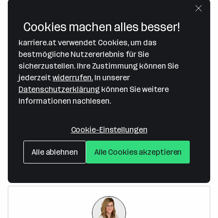
Cookies machen alles besser!
karriere.at verwendet Cookies, um das
bestmögliche Nutzererlebnis für Sie
sicherzustellen. Ihre Zustimmung können Sie
jederzeit
widerrufen.
In unserer
Map data ©2026 Google
Datenschutzerklärung
können Sie weitere
WUNDERklein GmbH
Informationen nachlesen.
Rudolf Diesel-Straße 26/Top 4
2700 Wiener Neustadt
— Route berechnen
Cookie-Einstellungen
Alle ablehnen
Alle Cookies akzeptieren
Ansprechperson