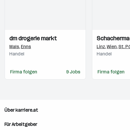
Einblicke
Einblicke
Einblicke
Einblicke
dm drogerie markt
Schacherma
Videos
Videos
Wals
,
Enns
Linz
,
Wien
,
St. P
Handel
Handel
Firma folgen
9 Jobs
Firma folgen
Über karriere.at
Für Arbeitgeber