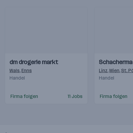
Einblicke
Einblicke
Einblicke
Einblicke
dm drogerie markt
Schacherma
Videos
Videos
Wals
,
Enns
Linz
,
Wien
,
St. P
Handel
Handel
Firma folgen
11 Jobs
Firma folgen