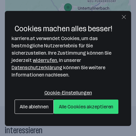
Cookies machen alles besser!
Map data ©2026 Google
karriere.at verwendet Cookies, um das
Werkmit beotol Werkzeuge GmbH
bestmögliche Nutzererlebnis für Sie
sicherzustellen. Ihre Zustimmung können Sie
Hauptstraße 23
jederzeit
widerrufen.
In unserer
3013 Tullnerbach
— Route berechnen
Datenschutzerklärung
können Sie weitere
Informationen nachlesen.
Website
Cookie-Einstellungen
Alle ablehnen
Alle Cookies akzeptieren
Folgende Firmen könnten dich auch
interessieren