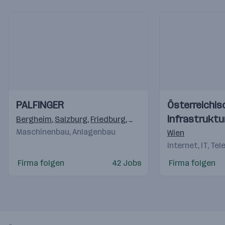
Einblicke
Einblicke
Einblicke
Einblicke
PALFINGER
Österreichis
Videos
Videos
Infrastruktu
Bergheim
,
Salzburg
,
Friedburg
,
Köstendorf
,
Elsbethen/Gl
Maschinenbau, Anlagenbau
Wien
Internet, IT, Te
Firma folgen
42 Jobs
Firma folgen