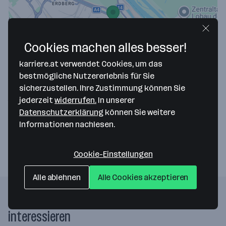
Cookies machen alles besser!
Map data ©2026 Google
karriere.at verwendet Cookies, um das
Kaandorp & Klimesch GmbH
bestmögliche Nutzererlebnis für Sie
sicherzustellen. Ihre Zustimmung können Sie
Wildpretstraße 16A
jederzeit
widerrufen.
In unserer
1110 Wien
— Route berechnen
Datenschutzerklärung
können Sie weitere
Informationen nachlesen.
Webseite
Cookie-Einstellungen
Alle ablehnen
Alle Cookies akzeptieren
Folgende Firmen könnten dich auch
interessieren