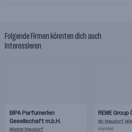
Folgende Firmen könnten dich auch
interessieren
Einblicke
Einblicke
Einblicke
Einblicke
BIPA Parfumerien
REWE Group 
Videos
Videos
Gesellschaft m.b.H.
Wr. Neudorf
,
Wi
Handel
Wiener Neudorf