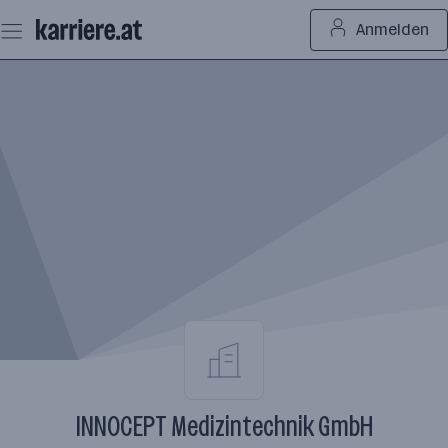
Zum
Anmelden
Seiteninhalt
springen
INNOCEPT Medizintechnik GmbH