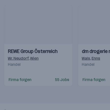
Einblicke
Einblicke
Einblicke
Einblicke
REWE Group Österreich
dm drogerie
Videos
Videos
Wr. Neudorf
,
Wien
Wals
,
Enns
Handel
Handel
Firma folgen
55 Jobs
Firma folgen