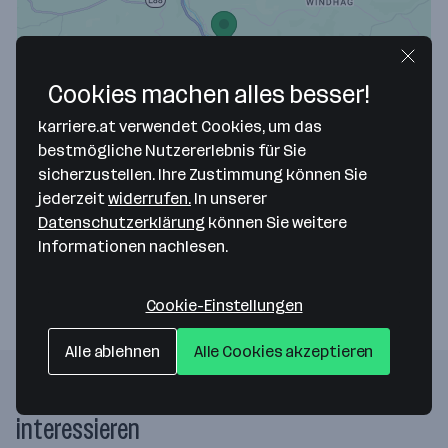
Cookies machen alles besser!
Map data ©2026 Google
karriere.at verwendet Cookies, um das
INNOCEPT Medizintechnik GmbH
bestmögliche Nutzererlebnis für Sie
sicherzustellen. Ihre Zustimmung können Sie
Patertal 20 - Business Park Ybbstal
jederzeit
widerrufen.
In unserer
3340 Waidhofen an der Ybbs
— Route berechnen
Datenschutzerklärung
können Sie weitere
Informationen nachlesen.
Webseite
Cookie-Einstellungen
Alle ablehnen
Alle Cookies akzeptieren
Folgende Firmen könnten dich auch
interessieren