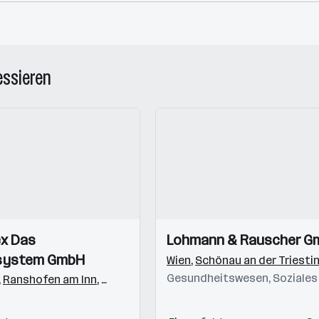
essieren
Einblicke
Einblicke
x Das
Lohmann & Rauscher G
Videos
system GmbH
Wien
,
Schönau an der Triesti
Gesundheitswesen, Soziales
,
,
Bratislava
Ranshofen am Inn
,
Warschau
,
Freilassing
,
Gostivar
,
Langenhagen
,
Beograd
,
München
,
Brixen