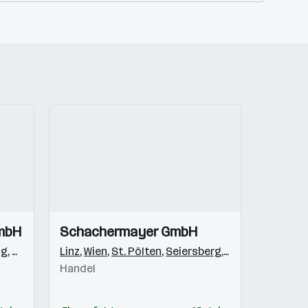
Einblicke
Einblicke
mbH
Schachermayer GmbH
Videos
ng
,
Graz
Linz
,
Wien
,
St. Pölten
,
Seiersberg
,
Villach
,
Innsbruc
Handel
 (BZ)
,
Staad (SG)