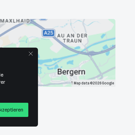
ie
rer
Map data ©2026 Google
akzeptieren