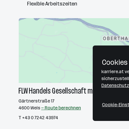
Flexible Arbeitszeiten
Cookies 
karriere.at 
sicherzustel
Datenschutz
FLW Handels Gesellschaft m.b.H.
Gärtnerstraße 17
Cookie-Eins
4600 Wels
— Route berechnen
T +43 0 7242 43974