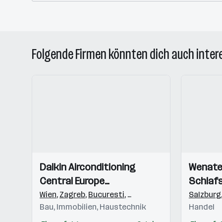
Folgende Firmen könnten dich auch inter
Einblicke
Einblicke
Einblicke
Einblicke
Daikin Airconditioning
Wenate
Videos
Videos
Central Europe
Schlaf
HandelsgmbH
Wien
,
Zagreb
,
Bucuresti
,
Budapest
,
Praha 4-Michle
Salzburg
Bau, Immobilien, Haustechnik
Handel