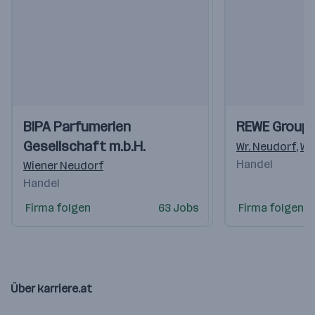
Einblicke
Einblicke
Einblicke
Einblicke
BIPA Parfumerien
REWE Group 
Videos
Videos
Gesellschaft m.b.H.
Wr. Neudorf
,
Wi
Handel
Wiener Neudorf
Handel
Firma folgen
63 Jobs
Firma folgen
Über karriere.at