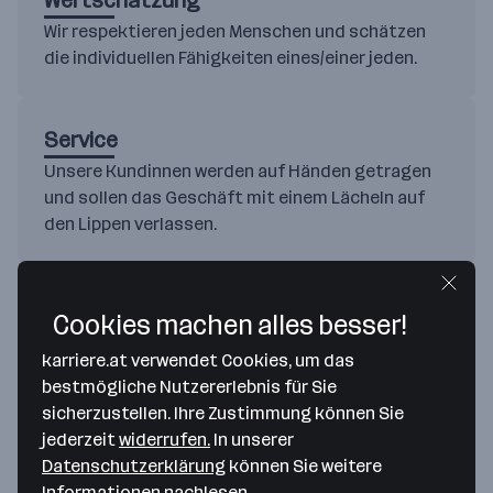
Wertschätzung
Wir respektieren jeden Menschen und schätzen
die individuellen Fähigkeiten eines/einer jeden.
Service
Unsere Kundinnen werden auf Händen getragen
und sollen das Geschäft mit einem Lächeln auf
den Lippen verlassen.
Weitere Werte anzeigen
Cookies machen alles besser!
karriere.at verwendet Cookies, um das
Aktuell keine offenen Jobs
bestmögliche Nutzererlebnis für Sie
sicherzustellen. Ihre Zustimmung können Sie
Gesuchte Mitarbeiter*innen/Jahr
jederzeit
widerrufen.
In unserer
1 - 5
Datenschutzerklärung
können Sie weitere
Gesuchte Positionen und Kenntnisse
Informationen nachlesen.