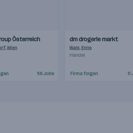
Einblicke
Einblicke
roup Österreich
dm drogerie markt
Videos
orf
,
Wien
Wals
,
Enns
Handel
lgen
56 Jobs
Firma folgen
11