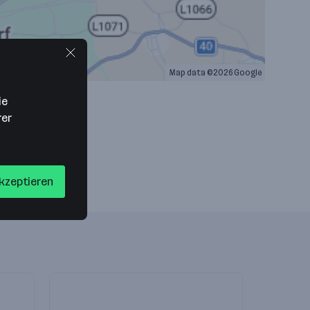
Map data ©2026 Google
ie
rer
akzeptieren