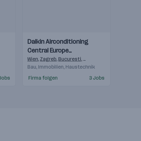
Einblicke
Einblicke
Daikin Airconditioning
Videos
Central Europe
HandelsgmbH
Wien
,
Zagreb
,
Bucuresti
,
Budapest
,
Praha 4-Michl
Bau, Immobilien, Haustechnik
 Jobs
Firma folgen
3 Jobs