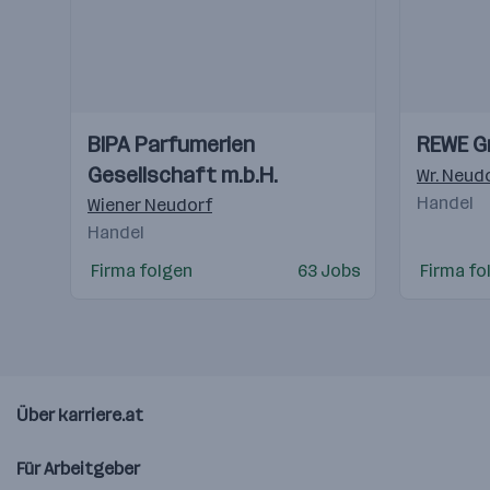
Einblicke
Einblicke
Einblicke
Einblicke
BIPA Parfumerien
REWE G
Videos
Videos
Gesellschaft m.b.H.
Wr. Neud
Handel
Wiener Neudorf
Handel
Firma folgen
63 Jobs
Firma fo
Über karriere.at
Für Arbeitgeber