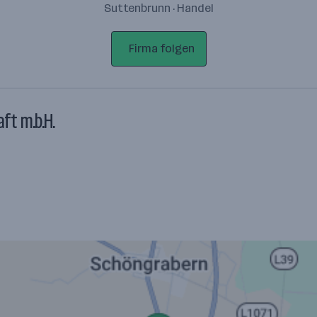
Suttenbrunn · Handel
Firma folgen
ft m.b.H.