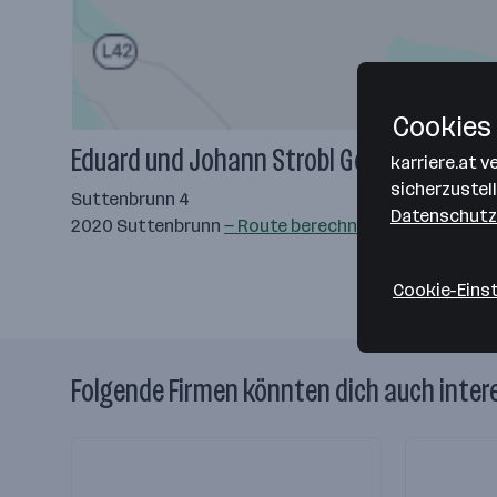
Cookies 
Eduard und Johann Strobl Gesellschaft m.
karriere.at 
sicherzustel
Suttenbrunn 4
Datenschutz
2020 Suttenbrunn
— Route berechnen
Cookie-Eins
Folgende Firmen könnten dich auch inter