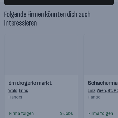
Folgende Firmen könnten dich auch
interessieren
Einblicke
Einblicke
Einblicke
Einblicke
dm drogerie markt
Schacherma
Videos
Videos
Wals
,
Enns
Linz
,
Wien
,
St. P
Handel
Handel
Firma folgen
9 Jobs
Firma folgen