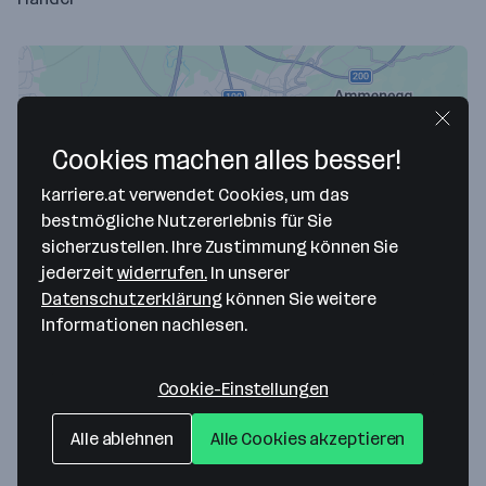
Cookies machen alles besser!
karriere.at verwendet Cookies, um das
bestmögliche Nutzererlebnis für Sie
sicherzustellen. Ihre Zustimmung können Sie
jederzeit
widerrufen.
In unserer
Map data ©2026 Google
Datenschutzerklärung
können Sie weitere
Dechra Veterinary Products GmbH
Informationen nachlesen.
Hintere Achmühlerstraße 1a
6850 Dornbirn
— Route berechnen
Cookie-Einstellungen
Alle ablehnen
Alle Cookies akzeptieren