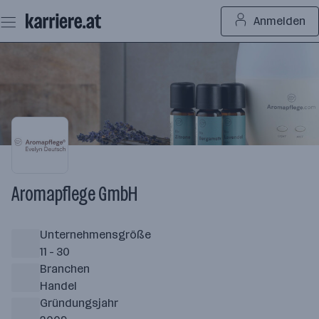
Zum
Anmelden
Seiteninhalt
springen
Aromapflege GmbH
Unternehmensgröße
11 - 30
Branchen
Handel
Gründungsjahr