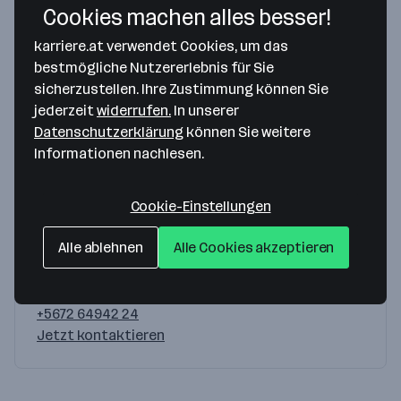
Cookies machen alles besser!
Du hast Fragen?
karriere.at verwendet Cookies, um das
Wir helfen dir gerne weiter!
bestmögliche Nutzererlebnis für Sie
sicherzustellen. Ihre Zustimmung können Sie
jederzeit
widerrufen.
In unserer
Datenschutzerklärung
können Sie weitere
Informationen nachlesen.
Evelyn Deutsch-Grasl
Cookie-Einstellungen
Gründerin & Geschäftsführerin
Zurück zur Natur bringt uns der Gesundheit einen
Alle ablehnen
Alle Cookies akzeptieren
Schritt näher.
+5672 64942 24
Jetzt kontaktieren