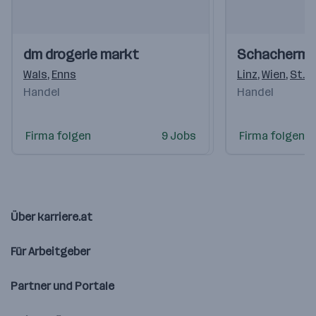
Einblicke
Einblicke
Einblicke
Einblicke
dm drogerie markt
Schacherma
Videos
Videos
Wals
,
Enns
Linz
,
Wien
,
St. P
Handel
Handel
Firma folgen
9 Jobs
Firma folgen
Über karriere.at
Für Arbeitgeber
Partner und Portale