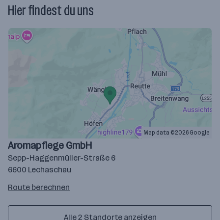
Hier findest du uns
Map data ©2026 Google
Aromapflege GmbH
Sepp-Haggenmüller-Straße 6
6600 Lechaschau
Route
Route berechnen
auf
google
Alle 2 Standorte anzeigen