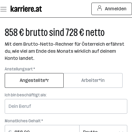
Zum
Anmelden
Seiteninhalt
springen
858 € brutto sind 728 € netto
Mit dem Brutto-Netto-Rechner für Österreich erfährst
du, wie viel am Ende des Monats wirklich auf deinem
Konto landet.
Anstellungsart *
Angestellte*r
Arbeiter*in
Ich bin beschäftigt als:
Monatliches Gehalt *