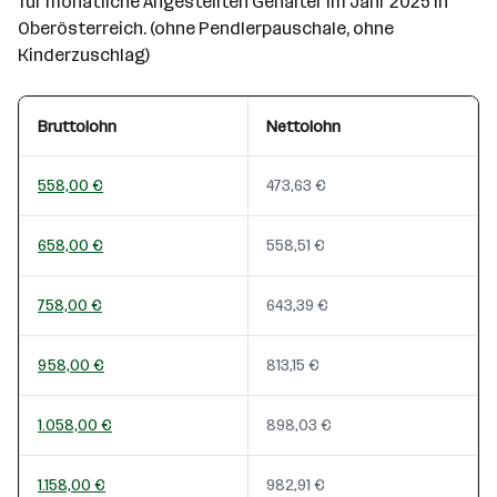
für monatliche Angestellten Gehälter im Jahr 2025 in
Oberösterreich. (ohne Pendlerpauschale, ohne
Kinderzuschlag)
Bruttolohn
Nettolohn
558,00 €
473,63 €
658,00 €
558,51 €
758,00 €
643,39 €
958,00 €
813,15 €
1.058,00 €
898,03 €
1.158,00 €
982,91 €