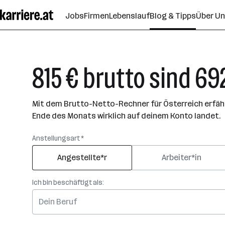
Zum
Jobs
Firmen
Lebenslauf
Blog & Tipps
Über U
Seiteninhalt
springen
815 € brutto sind 69
Mit dem Brutto-Netto-Rechner für Österreich erfährs
Ende des Monats wirklich auf deinem Konto landet.
Anstellungsart *
Angestellte*r
Arbeiter*in
Ich bin beschäftigt als: