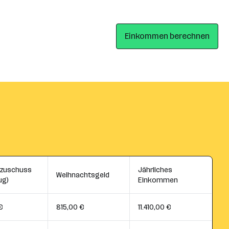
Einkommen berechnen
szuschuss
Jährliches
Weihnachtsgeld
ug)
Einkommen
€
815,00 €
11.410,00 €