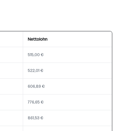
Nettolohn
515,00 €
522,01 €
606,89 €
776,65 €
861,53 €