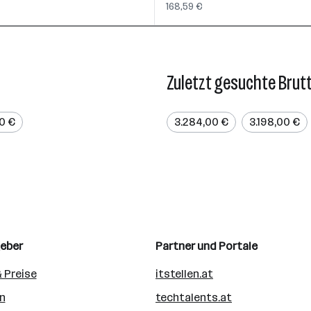
168,59 €
Zuletzt gesuchte Brut
0 €
3.284,00 €
3.198,00 €
geber
Partner und Portale
 Preise
itstellen.at
n
techtalents.at