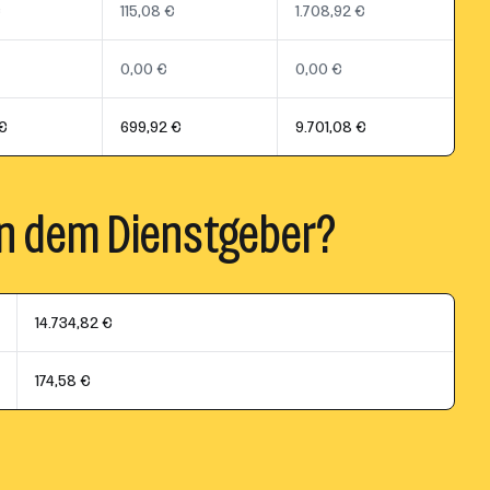
€
115,08 €
1.708,92 €
0,00 €
0,00 €
€
699,92 €
9.701,08 €
n dem Dienstgeber?
14.734,82 €
174,58 €