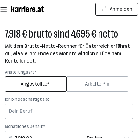
Zum
Anmelden
Seiteninhalt
springen
7.918 € brutto sind 4.695 € netto
Mit dem Brutto-Netto-Rechner für Österreich erfährst
du, wie viel am Ende des Monats wirklich auf deinem
Konto landet.
Anstellungsart *
Angestellte*r
Arbeiter*in
Ich bin beschäftigt als:
Monatliches Gehalt *