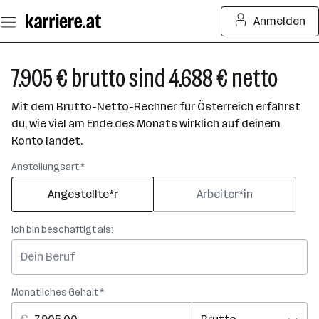
Zum
Anmelden
Seiteninhalt
springen
7.905 € brutto sind 4.688 € netto
Mit dem Brutto-Netto-Rechner für Österreich erfährst
du, wie viel am Ende des Monats wirklich auf deinem
Konto landet.
Anstellungsart *
Angestellte*r
Arbeiter*in
Ich bin beschäftigt als:
Monatliches Gehalt *